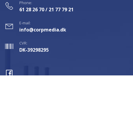
Phone:
61 28 26 70 / 21 77 79 21
E-mail:
info@corpmedia.dk
CVR:
DK-39298295