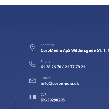
Address:
CorpMedia ApS Wildersgade 51, 1.
Phone:
61 28 26 70 / 21 77 79 21
E-mail:
info@corpmedia.dk
CVR:
DK-39298295